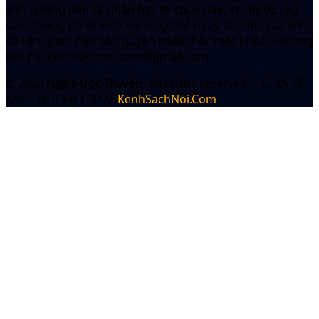
ảnh hưởng đến cá nhân hay tổ chức nào, khi được yêu
cầu, chúng tôi sẽ xem xét và gỡ bỏ ngay lập tức. Các vấn
đề liên quan đến bản quyền hoặc thắc mắc khác, vui lòng
liên hệ:
kenhsachnoi.com@gmail.com
© 2026
Nghe Đọc Truyện
. All rights reserved.
|
CHIA SẼ
SÁCH NÓI VIỆT NAM
KenhSachNoi.Com