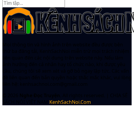
Mọi thông tin và hình ảnh trên website đều được bên
thứ ba đăng tải, KenhSachNoi miễn trừ mọi trách nhiệm
liên quan đến các nội dung trên website này. Nếu làm
ảnh hưởng đến cá nhân hay tổ chức nào, khi được yêu
cầu, chúng tôi sẽ xem xét và gỡ bỏ ngay lập tức. Các vấn
đề liên quan đến bản quyền hoặc thắc mắc khác, vui lòng
liên hệ:
kenhsachnoi.com@gmail.com
© 2026
Nghe Đọc Truyện
. All rights reserved.
|
CHIA SẼ
SÁCH NÓI VIỆT NAM
KenhSachNoi.Com