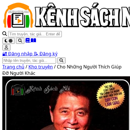
🔐 Đăng nhập
📝 Đăng ký
Trang chủ
/
Kho truyện
/
Cho Những Người Thích Giúp
Đỡ Người Khác