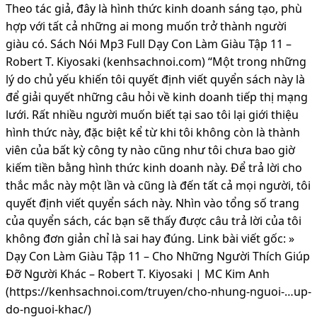
Theo tác giả, đây là hình thức kinh doanh sáng tạo, phù
hợp với tất cả những ai mong muốn trở thành người
giàu có. Sách Nói Mp3 Full Dạy Con Làm Giàu Tập 11 –
Robert T. Kiyosaki (kenhsachnoi.com) “Một trong những
lý do chủ yếu khiến tôi quyết định viết quyển sách này là
để giải quyết những câu hỏi về kinh doanh tiếp thị mạng
lưới. Rất nhiều người muốn biết tại sao tôi lại giới thiệu
hình thức này, đặc biệt kể từ khi tôi không còn là thành
viên của bất kỳ công ty nào cũng như tôi chưa bao giờ
kiếm tiền bằng hình thức kinh doanh này. Để trả lời cho
thắc mắc này một lần và cũng là đến tất cả mọi người, tôi
quyết định viết quyển sách này. Nhìn vào tổng số trang
của quyển sách, các bạn sẽ thấy được câu trả lời của tôi
không đơn giản chỉ là sai hay đúng. Link bài viết gốc: »
Dạy Con Làm Giàu Tập 11 – Cho Những Người Thích Giúp
Đỡ Người Khác – Robert T. Kiyosaki | MC Kim Anh
(https://kenhsachnoi.com/truyen/cho-nhung-nguoi-…up-
do-nguoi-khac/)