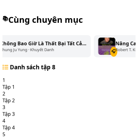
Cùng chuyên mục
📚
 Là Thất Bại Tất Cả…
Nâng Cao Chỉ Số IQ Tài
huyết Danh
Robert T. Kiyosaki · Kim Anh
🎧
Danh sách tập
8
1
Tập 1
2
Tập 2
3
Tập 3
4
Tập 4
5