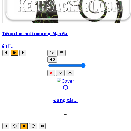
Tiếng chim hót trong mụi Mận Gai
Full
1x
Đang tải...
...