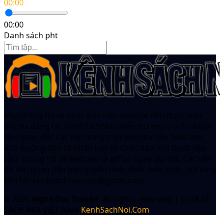
00:00
00:00
Danh sách pht
Mọi thông tin và hình ảnh trên website đều được bên
thứ ba đăng tải, KenhSachNoi miễn trừ mọi trách nhiệm
liên quan đến các nội dung trên website này. Nếu làm
ảnh hưởng đến cá nhân hay tổ chức nào, khi được yêu
cầu, chúng tôi sẽ xem xét và gỡ bỏ ngay lập tức. Các vấn
đề liên quan đến bản quyền hoặc thắc mắc khác, vui lòng
liên hệ:
kenhsachnoi.com@gmail.com
© 2026
Nghe Đọc Truyện
. All rights reserved.
|
CHIA SẼ
SÁCH NÓI VIỆT NAM
KenhSachNoi.Com