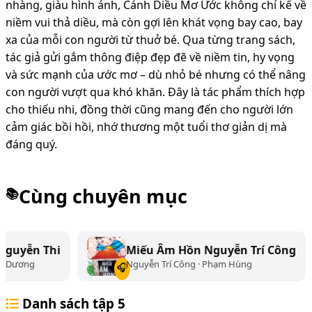
nhàng, giàu hình ảnh, Cánh Diều Mơ Ước không chỉ kể về
niềm vui thả diều, mà còn gợi lên khát vọng bay cao, bay
xa của mỗi con người từ thuở bé. Qua từng trang sách,
tác giả gửi gắm thông điệp đẹp đẽ về niềm tin, hy vọng
và sức mạnh của ước mơ – dù nhỏ bé nhưng có thể nâng
con người vượt qua khó khăn. Đây là tác phẩm thích hợp
cho thiếu nhi, đồng thời cũng mang đến cho người lớn
cảm giác bồi hồi, nhớ thương một tuổi thơ giản dị mà
đáng quý.
Cùng chuyên mục
📚
Miếu Âm Hồn Nguyễn Trí Công
Mối 
Nguyễn Trí Công · Phạm Hùng
Nguyễn
🎧
🎧
Danh sách tập
5