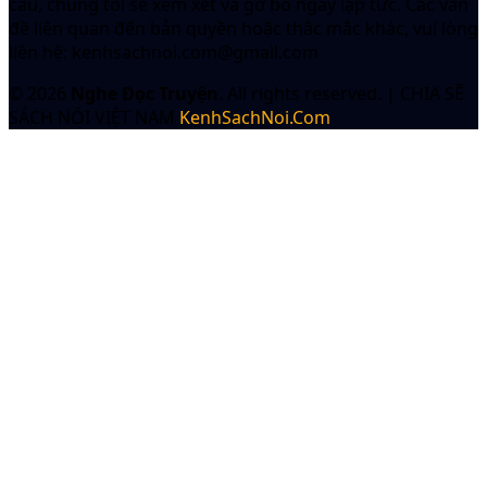
cầu, chúng tôi sẽ xem xét và gỡ bỏ ngay lập tức. Các vấn
đề liên quan đến bản quyền hoặc thắc mắc khác, vui lòng
liên hệ:
kenhsachnoi.com@gmail.com
© 2026
Nghe Đọc Truyện
. All rights reserved.
|
CHIA SẼ
SÁCH NÓI VIỆT NAM
KenhSachNoi.Com