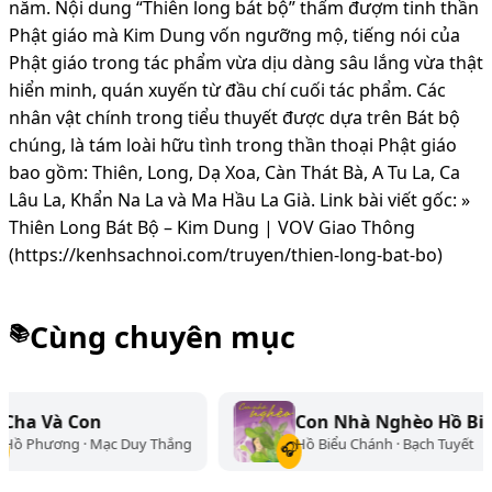
năm. Nội dung “Thiên long bát bộ” thấm đượm tinh thần
Phật giáo mà Kim Dung vốn ngưỡng mộ, tiếng nói của
Phật giáo trong tác phẩm vừa dịu dàng sâu lắng vừa thật
hiển minh, quán xuyến từ đầu chí cuối tác phẩm. Các
nhân vật chính trong tiểu thuyết được dựa trên Bát bộ
chúng, là tám loài hữu tình trong thần thoại Phật giáo
bao gồm: Thiên, Long, Dạ Xoa, Càn Thát Bà, A Tu La, Ca
Lâu La, Khẩn Na La và Ma Hầu La Già. Link bài viết gốc: »
Thiên Long Bát Bộ – Kim Dung | VOV Giao Thông
(https://kenhsachnoi.com/truyen/thien-long-bat-bo)
Cùng chuyên mục
📚
Con Nhà Nghèo Hồ Biểu Chánh
Duy Thắng
Hồ Biểu Chánh · Bạch Tuyết
🎧