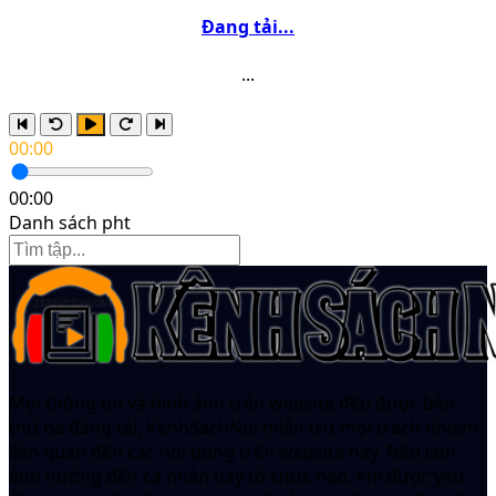
Đang tải...
...
00:00
00:00
Danh sách pht
Mọi thông tin và hình ảnh trên website đều được bên
thứ ba đăng tải, KenhSachNoi miễn trừ mọi trách nhiệm
liên quan đến các nội dung trên website này. Nếu làm
ảnh hưởng đến cá nhân hay tổ chức nào, khi được yêu