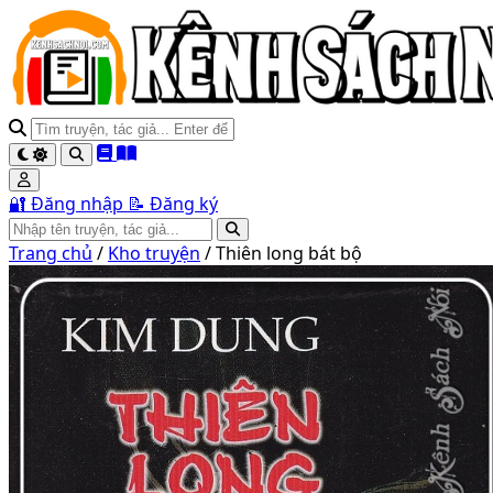
🔐 Đăng nhập
📝 Đăng ký
Trang chủ
/
Kho truyện
/
Thiên long bát bộ