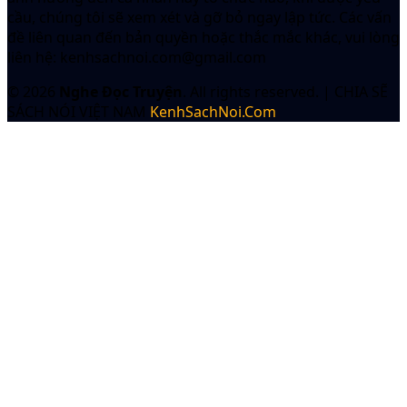
cầu, chúng tôi sẽ xem xét và gỡ bỏ ngay lập tức. Các vấn
đề liên quan đến bản quyền hoặc thắc mắc khác, vui lòng
liên hệ:
kenhsachnoi.com@gmail.com
© 2026
Nghe Đọc Truyện
. All rights reserved.
|
CHIA SẼ
SÁCH NÓI VIỆT NAM
KenhSachNoi.Com