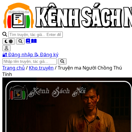
🔐 Đăng nhập
📝 Đăng ký
Trang chủ
/
Kho truyện
/
Truyện ma Người Chồng Thú
Tính