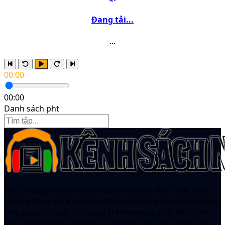
Đang tải...
...
00:00
00:00
Danh sách pht
Mọi thông tin và hình ảnh trên website đều được bên
thứ ba đăng tải, KenhSachNoi miễn trừ mọi trách nhiệm
liên quan đến các nội dung trên website này. Nếu làm
ảnh hưởng đến cá nhân hay tổ chức nào, khi được yêu