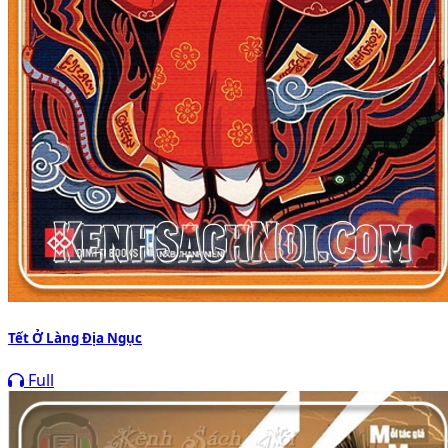
Tết Ở Làng Địa Ngục
Full